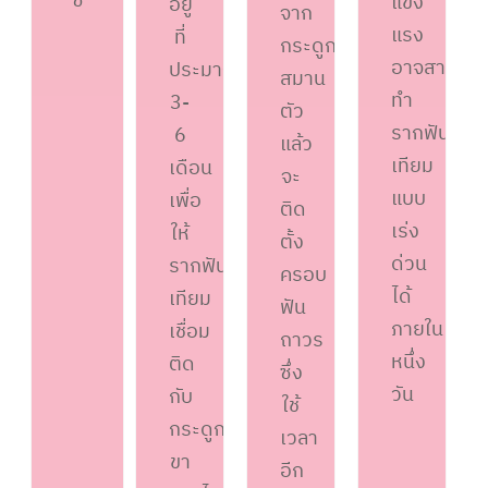
ซี่
แข็ง
อยู่
จาก
แรง
ที่
กระดูก
อาจสามาร
ประมาณ
สมาน
ทำ
3-
ตัว
รากฟัน
6
แล้ว
เทียม
เดือน
จะ
แบบ
เพื่อ
ติด
เร่ง
ให้
ตั้ง
ด่วน
รากฟัน
ครอบ
ได้
เทียม
ฟัน
ภายใน
เชื่อม
ถาวร
หนึ่ง
ติด
ซึ่ง
วัน
กับ
ใช้
กระดูก
เวลา
ขา
อีก