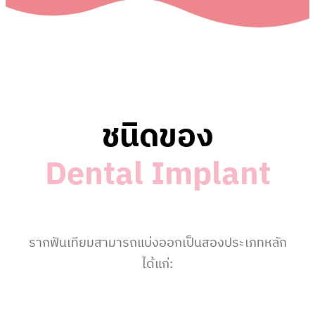
ชนิดของ
D
e
n
t
a
l
I
m
p
l
a
n
t
รากฟันเทียมสามารถแบ่งออกเป็นสองประเภทหลัก
ได้แก่: