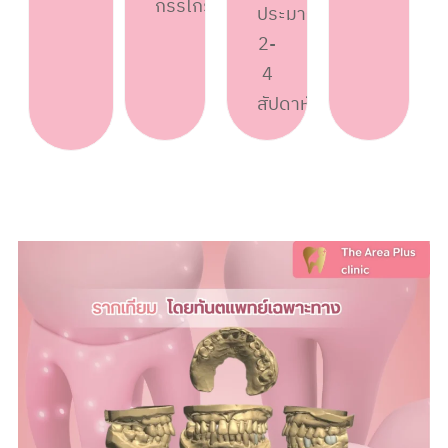
กรรไกร
ประมาณ
2-
4
สัปดาห์