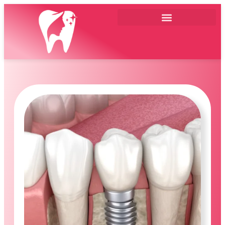
ทันตกรรมทั่วไป
ผ่าตัดกระดูกขากรรไกร
รากฟันเทียม
รักษารากฟัน