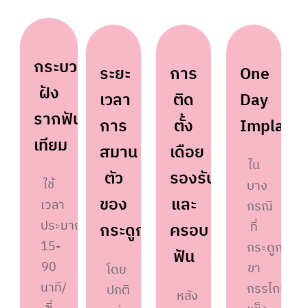
กระบวนการ
ระยะ
การ
One
ฝัง
เวลา
ติด
Day
รากฟัน
การ
ตั้ง
Implant
เทียม
สมาน
เดือย
ใน
ตัว
รองรับ
ใช้
บาง
ของ
และ
เวลา
กรณี
ประมาณ
ที่
กระดูก
ครอบ
15-
กระดูก
ฟัน
90
ขา
โดย
นาที/
กรรไกร
ปกติ
หลัง