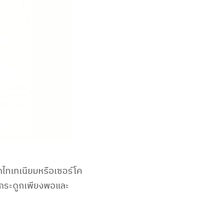
กไทเทเนียมหรือเซอร์โค
าณกระดูกเพียงพอและ