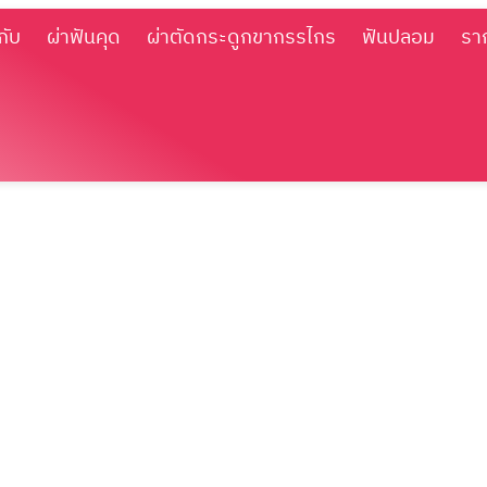
กับ
ผ่าฟันคุด
ผ่าตัดกระดูกขากรรไกร
ฟันปลอม
รา